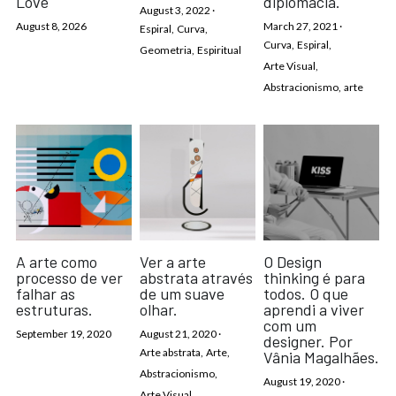
Love
diplomacia.
August 3, 2022
·
August 8, 2026
March 27, 2021
·
Espiral,
Curva,
Curva,
Espiral,
Geometria,
Espiritual
Arte Visual,
Abstracionismo,
arte
A arte como
Ver a arte
O Design
processo de ver
abstrata através
thinking é para
falhar as
de um suave
todos. O que
estruturas.
olhar.
aprendi a viver
com um
September 19, 2020
August 21, 2020
·
designer. Por
Arte abstrata,
Arte,
Vânia Magalhães.
Abstracionismo,
August 19, 2020
·
Arte Visual