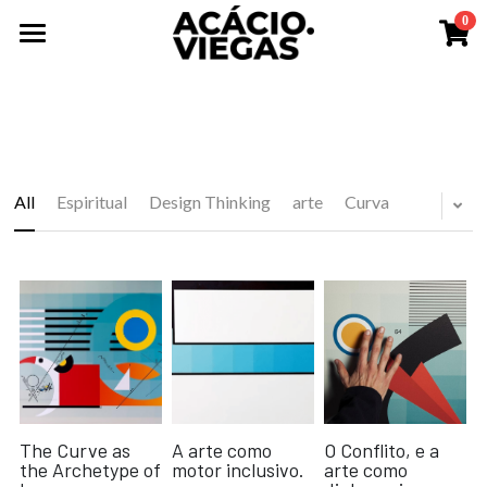
0
×
STORE CATEGORIES
Home
All Categories
About
Works
Manifesto
All
Espiritual
Design Thinking
arte
Curva
Reserch
Exhibitions
Biography
Design Studio
Research Notes
Search
The Curve as
A arte como
O Conflito, e a
the Archetype of
motor inclusivo.
arte como