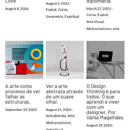
Love
diplomacia.
August 3, 2022
·
August 8, 2026
March 27, 2021
·
Espiral,
Curva,
Curva,
Espiral,
Geometria,
Espiritual
Arte Visual,
Abstracionismo,
arte
A arte como
Ver a arte
O Design
processo de ver
abstrata através
thinking é para
falhar as
de um suave
todos. O que
estruturas.
olhar.
aprendi a viver
com um
September 19, 2020
August 21, 2020
·
designer. Por
Arte abstrata,
Arte,
Vânia Magalhães.
Abstracionismo,
August 19, 2020
·
Arte Visual