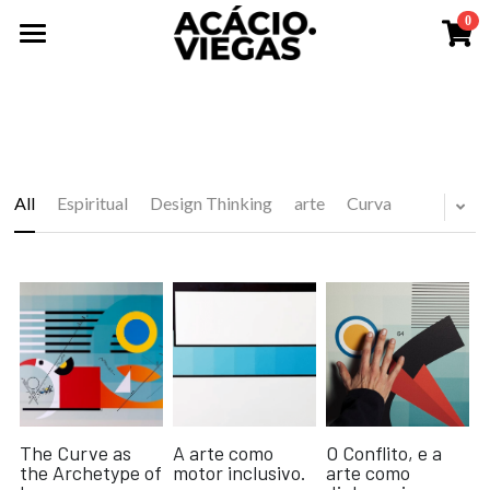
0
×
STORE CATEGORIES
Home
All Categories
About
Works
Manifesto
All
Espiritual
Design Thinking
arte
Curva
Reserch
Exhibitions
Biography
Design Studio
Research Notes
Search
The Curve as
A arte como
O Conflito, e a
the Archetype of
motor inclusivo.
arte como